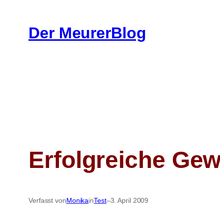
Zum
Inhalt
Der MeurerBlog
springen
Erfolgreiche Gew
Verfasst von
Monika
in
Test
–
3. April 2009