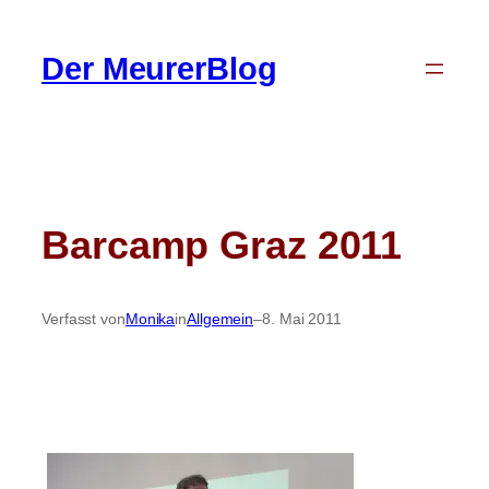
Zum
Inhalt
Der MeurerBlog
springen
Barcamp Graz 2011
Verfasst von
Monika
in
Allgemein
–
8. Mai 2011