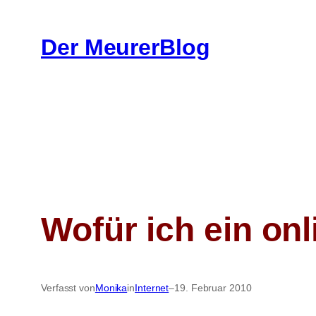
Zum
Inhalt
Der MeurerBlog
springen
Wofür ich ein on
Verfasst von
Monika
in
Internet
–
19. Februar 2010